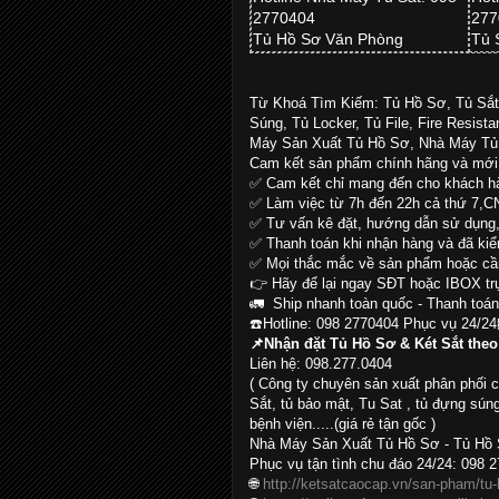
2770404
277
Tủ Hồ Sơ Văn Phòng
Tủ 
Từ Khoá Tìm Kiếm: Tủ Hồ Sơ, Tủ Sắ
Súng, Tủ Locker, Tủ File, Fire Resist
Máy Sản Xuất Tủ Hồ Sơ, Nhà Máy Tủ
Cam kết sản phẩm chính hãng và mớ
✅ Cam kết chỉ mang đến cho khách hà
✅ Làm việc từ 7h đến 22h cả thứ 7,CN
✅ Tư vấn kê đặt, hướng dẫn sử dụng, 
✅ Thanh toán khi nhận hàng và đã kiể
✅ Mọi thắc mắc về sản phẩm hoặc cầ
👉 Hãy để lại ngay SĐT hoặc IBOX tr
🚛 Ship nhanh toàn quốc - Thanh toán
☎️Hotline: 098 2770404 Phục vụ 24/24
📌Nhận đặt Tủ Hồ Sơ & Két Sắt theo
Liên hệ: 098.277.0404
( Công ty chuyên sản xuất phân phối 
Sắt, tủ bảo mật, Tu Sat , tủ đựng súng
bệnh viện.....(giá rẻ tận gốc )
Nhà Máy Sản Xuất Tủ Hồ Sơ - Tủ Hồ 
Phục vụ tận tình chu đáo 24/24: 098 2
🌐
http://ketsatcaocap.vn/san-pham/tu-