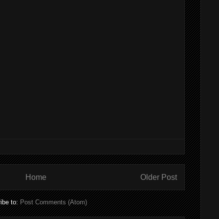
Home
Older Post
ibe to:
Post Comments (Atom)