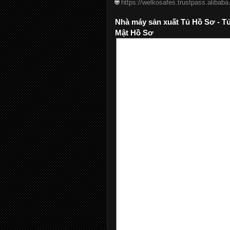
🌐
https://welkosafes.trustpass.alibab
Nhà máy sản xuất Tủ Hồ Sơ - T
Mật Hồ Sơ