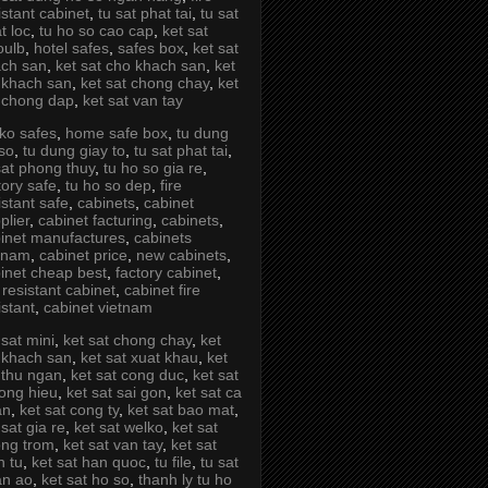
istant cabinet
,
tu sat phat tai
,
tu sat
t loc
,
tu ho so cao cap
,
ket sat
oulb
,
hotel safes
,
safes box
,
ket sat
ch san
,
ket sat cho khach san
,
ket
 khach san
,
ket sat chong chay
,
ket
 chong dap
,
ket sat van tay
ko safes
,
home safe box
,
tu dung
so
,
tu dung giay to
,
tu sat phat tai
,
sat phong thuy
,
tu ho so gia re
,
tory safe
,
tu ho so dep
,
fire
istant safe
,
cabinets
,
cabinet
plier
,
cabinet facturing
,
cabinets
,
inet manufactures
,
cabinets
tnam
,
cabinet price
,
new cabinets
,
inet cheap best
,
factory cabinet
,
e resistant cabinet
,
cabinet fire
istant
,
cabinet vietnam
 sat mini
,
ket sat chong chay
,
ket
 khach san
,
ket sat xuat khau
,
ket
 thu ngan
,
ket sat cong duc
,
ket sat
ong hieu
,
ket sat sai gon
,
ket sat ca
an
,
ket sat cong ty
,
ket sat bao mat
,
 sat gia re
,
ket sat welko
,
ket sat
ng trom
,
ket sat van tay
,
ket sat
n tu
,
ket sat han quoc
,
tu file
,
tu sat
an ao
,
ket sat ho so
,
thanh ly tu ho