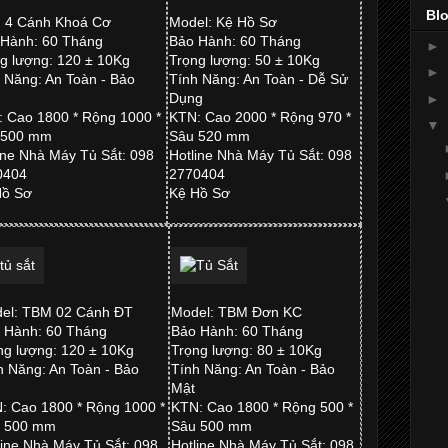
Blo
 4 Cánh Khoá Cơ
Model: Kệ Hồ Sơ
 Hành: 60 Tháng
Bảo Hành: 60 Tháng
►
g lượng: 120 ± 10Kg
Trọng lượng: 50 ± 10Kg
►
 Năng: An Toàn - Bảo
Tính Năng: An Toàn - Dễ Sử
Dụng
►
 Cao 1800 * Rộng 1000 *
KTN: Cao 2000 * Rộng 970 *
▼
 500 mm
Sâu 520 mm
ine Nhà Máy Tủ Sắt: 098
Hotline Nhà Máy Tủ Sắt: 098
0404
2770404
Hồ Sơ
Kệ Hồ Sơ
el: TBM 02 Cánh ĐT
Model: TBM Đơn KC
 Hành: 60 Tháng
Bảo Hành: 60 Tháng
ng lượng: 120 ± 10Kg
Trọng lượng: 80 ± 10Kg
h Năng: An Toàn - Bảo
Tính Năng: An Toàn - Bảo
t
Mật
: Cao 1800 * Rộng 1000 *
KTN: Cao 1800 * Rộng 500 *
 500 mm
Sâu 500 mm
line Nhà Máy Tủ Sắt: 098
Hotline Nhà Máy Tủ Sắt: 098