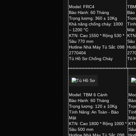
Model: FRC4
TBM
Bảo Hành: 60 Tháng
Bảo
Trọng lượng: 360 ± 10Kg
Trọn
Khả năng chống cháy: 1000
Tính
– 1200 °C
Mật
KTN: Cao 1550 * Rộng 530 *
KTN:
Sâu 770 mm
Sâu
Hotline Nhà Máy Tủ Sắt: 098
Hotl
2770404
277
Tủ Hồ Sơ Chống Cháy
Tủ 
Model: TBM 6 Cánh
Mod
Bảo Hành: 60 Tháng
Bảo
Trọng lượng: 120 ± 10Kg
Trọ
Tính Năng: An Toàn - Bảo
Tín
Mật
Mậ
KTN: Cao 1800 * Rộng 1000 *
KTN
Sâu 500 mm
Sâu
Hotline Nhà Máy Tủ Sắt: 098
Hot