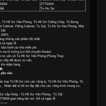
0404
2770404
Sắt
Tu Ho So
t, Tủ Hồ Sơ Văn Phòng, Tủ Hồ Sơ Chống Cháy, Tủ Đựng
ant Cabinet, Filling Cabinet, Tu Sat, Tu Ho So Van Phong, Nhà
 Sắt
i 100%
ng những sản phẩm tốt nhất.
 và ngày lễ
bảo hành tại nhà miễn phí.
m tra kĩ lưỡng (có thể chuyển khoản)
n tư vấn về Tủ Hồ Sơ Văn Phòng Phong Thuỷ.
ực tiếp để được tư vấn.
 khi nhận hàng.
🏪
 yêu cầu.
các loại Tủ Hồ Sơ cho các công ty, Tủ Hồ Sơ Văn Phòng, Tủ
... Nhận đặt tủ hồ sơ lắp đặt cho các công trình chung cư,
Sơ Lắp Ghép - Tủ Hồ Sơ Văn Phòng - Tủ Sắt
770404 giao hàng tận nơi. Kể cả ngày lễ.
ho-so