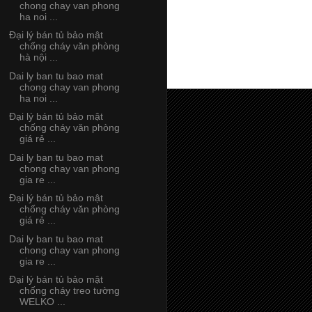
chong chay van phong
ha noi ...
Đại lý bán tủ bảo mật
chống cháy văn phòng
hà nội ...
Dai ly ban tu bao mat
chong chay van phong
ha noi ...
Đại lý bán tủ bảo mật
chống cháy văn phòng
giá rẻ ...
Dai ly ban tu bao mat
chong chay van phong
gia re ...
Đại lý bán tủ bảo mật
chống cháy văn phòng
giá rẻ ...
Dai ly ban tu bao mat
chong chay van phong
gia re ...
Đại lý bán tủ bảo mật
chống cháy treo tường
WELKO ...