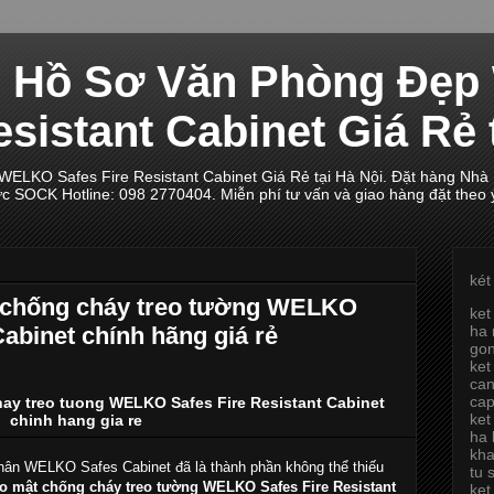
ủ Hồ Sơ Văn Phòng Đẹ
esistant Cabinet Giá Rẻ 
LKO Safes Fire Resistant Cabinet Giá Rẻ tại Hà Nội. Đặt hàng Nhà
ực SOCK Hotline: 098 2770404. Miễn phí tư vấn và giao hàng đặt theo 
két
t chống cháy treo tường WELKO
ket
Cabinet chính hãng giá rẻ
ha 
go
ket
can
ca
hay treo tuong WELKO Safes Fire Resistant Cabinet
ket
chinh hang gia re
ha 
kh
hân WELKO Safes Cabinet đã là thành phần không thể thiếu
tu 
ảo mật chống cháy treo tường WELKO Safes Fire Resistant
ket