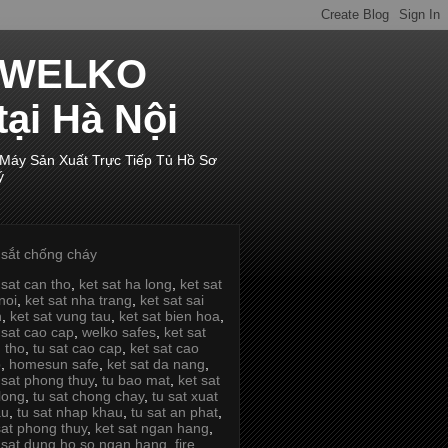
p WELKO
tại Hà Nội
 Máy Sản Xuất Trực Tiếp Tủ Hồ Sơ
ý
 sắt chống cháy
 sat can tho
,
ket sat ha long
,
ket sat
noi
,
ket sat nha trang
,
ket sat sai
n
,
ket sat vung tau
,
ket sat bien hoa
,
 sat cao cap
,
welko safes
,
ket sat
 tho
,
tu sat cao cap
,
ket sat cao
p
,
homesun safe
,
ket sat da nang
,
 sat phong thuy
,
tu bao mat
,
ket sat
long
,
tu sat chong chay
,
tu sat xuat
au
,
tu sat nhap khau
,
tu sat an phat
,
sat phong thuy
,
ket sat ngan hang
,
 sat dung ho so ngan hang
,
fire