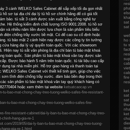
res
pha
háy 3 cánh WELKO Safes Cabinet để sắp xếp tối đa gọn nhất
els
 hồ sơ tại địa chỉ đại lý tủ hồ sơ chính hãng để có giá tốt
kha
ảm bảo. tủ sắt 3 cánh được sản xuất bằng công nghệ tự
sat
khe. Hệ thống kiểm định chất lượng ISO 9001:2008. tủ hồ sơ
sat
hận và nhiều năm liền được lựa chọn là sản phẩm tiêu biểu
ĩnh điện chống trầy xước bề mặt. Có đế cao su cố định hoặc
wel
ho 
dàng. tủ bảo mật 2 cánh hiện nay được các công ty tin tưởng
tu 
ống cửa hàng đại lý uỷ quyển toàn quốc. Với các showroom
fac
 xã. HIện nay tủ sắt văn phòng là địa chỉ bán tủ bảo mật khoá
res
àng toàn quốc. Sản phẩm tủ bảo mật khoá vân tay được sản
sup
 cấp. Được bảo hành 5 năm trên toàn quốc. tủ tài liệu cao cấp
cab
 dụng tại nhà miễn phí. Hỗ trợ giao hàng và thanh toán tại
vie
c WELKO Safes Cabinet với thiết kế tinh gọn, giúp cho việc
cab
sơn tĩnh điện chống trầy xước. đảm bảo bền đẹp trong thời
fir
res
ề các sản phẩm tủ bảo mật khoá vân tay quý khách hàng có
: 0982770404 hoặc xem thêm tại website
ketsatcaocap.vn
ket
an-tu-bao-mat-chong-chay-treo-tuong-welko-safes-fire-resistant-
sat
sat
y-ban-tu-bao-mat-chong-chay-treo-tuong-welko-safes-fire-
thu
nh
ws-fire-resistant-cabinet/dai-ly-ban-tu-bao-mat-chong-chay-treo-
ket
cho
t-chinh-hang-gia-re-1
die
ot.com/2019/05/dai-ly-ban-tu-bao-mat-chong-chay-treo-tuong-
qu
h-hang-gia-re-1.html