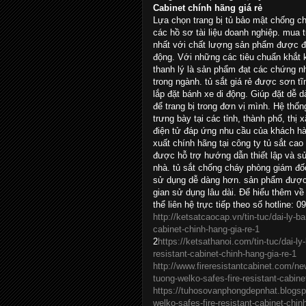
Cabinet chính hãng giá rẻ
Lựa chọn trang bị tủ bảo mật chống c
các hồ sơ tài liệu doanh nghiệp. mua tủ
nhất với chất lượng sản phẩm được đ
động. Với những các tiêu chuẩn khắt 
thanh lý là sản phẩm đạt các chứng n
trong ngành. tủ sắt giá rẻ được sơn t
lắp đặt bánh xe di động. Giúp đặt dễ 
để trang bị trong đơn vị mình. Hệ th
trưng bày tại các tỉnh, thành phố, thị
điện tử đáp ứng nhu cầu của khách h
xuất chính hãng tại công ty tủ sắt cao
được hỗ trợ hướng dẫn thiết lập và sử
nhà. tủ sắt chống cháy phòng giám đố
sử dụng dễ dàng hơn. sản phẩm được 
gian sử dụng lâu dài. Để hiểu thêm v
thể liên hệ trực tiếp theo số hotline
http://ketsatcaocap.vn/tin-tuc/dai-ly-b
cabinet-chinh-hang-gia-re-1
2
https://ketsathanoi.com/tin-tuc/dai-l
resistant-cabinet-chinh-hang-gia-re-1
http://www.fireresistantcabinet.com/ne
tuong-welko-safes-fire-resistant-cabine
https://tuhosovanphongdepnhat.blogsp
welko-safes-fire-resistant-cabinet-chin