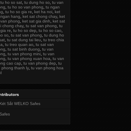
,
tu ho so sat
,
tu dung ho so
,
tu van
ong
,
tu ho so van phong
,
tu ngan
ng
,
tu ho so gia re
,
ket ha noi
,
ket
 ngan hang
,
ket sat chong chay
,
ket
 van phong
,
ket sat gia dinh
,
ket sat
i chong chay
,
tu sat van phong
,
tu
 gia re
,
tu ho so dep
,
tu ho so cao
,
ho so
,
tu sat van phong
,
tu dung ho
sat
,
tu sat dung tai lieu
,
tu treo chia
oa
,
tu treo quan ao
,
tu sat van
ong
,
tu sat binh duong
,
tu van
ong
,
tu van phong mini
,
tu van
ong
,
tu van phong xuan hoa
,
tu van
ng cao cap
,
tu van phong dep
,
tu
 phong thanh ly
,
tu van phong hoa
t
tributors
Két Sắt WELKO Safes
Safes