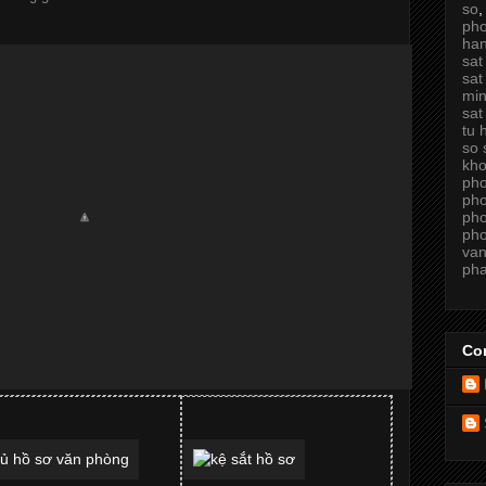
so
ph
ha
sat
sat
min
sat
tu 
so 
kh
ph
ph
ph
pho
van
pha
Con