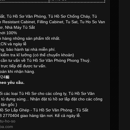
Sắt, Tủ Hồ Sơ Văn Phòng, Tủ Hồ Sơ Chống Cháy, Tủ
 Resistant Cabinet, Filling Cabinet, Tu Sat, Tu Ho So Van
ơ, Nhà Máy Tủ Sắt
 mới 100%
 hàng những sản phẩm tốt nhất.
,CN và ngày lễ
g, bảo hành tại nhà miễn phí.
kiểm tra kĩ lưỡng (có thể chuyển khoản)
 cần tư vấn về Tủ Hồ Sơ Văn Phòng Phong Thuỷ.
trực tiếp để được tư vấn.
oán khi nhận hàng.
/24🏪
heo yêu cầu.
ối các loại Tủ Hồ Sơ cho các công ty, Tủ Hồ Sơ Văn
, tủ đựng súng... Nhận đặt tủ hồ sơ lắp đặt cho các công
 tận gốc )
Hồ Sơ Lắp Ghép - Tủ Hồ Sơ Văn Phòng - Tủ Sắt
8 2770404 giao hàng tận nơi. Kể cả ngày lễ.
/tu-ho-so
baba.com