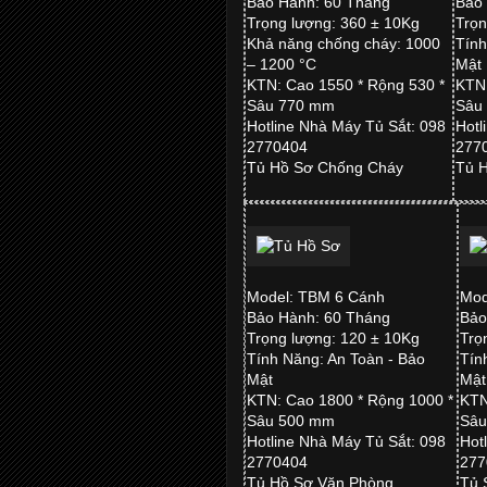
Bảo Hành: 60 Tháng
Bảo
Trọng lượng: 360 ± 10Kg
Trọn
Khả năng chống cháy: 1000
Tính
– 1200 °C
Mật
KTN: Cao 1550 * Rộng 530 *
KTN:
Sâu 770 mm
Sâu
Hotline Nhà Máy Tủ Sắt: 098
Hotl
2770404
277
Tủ Hồ Sơ Chống Cháy
Tủ 
Model: TBM 6 Cánh
Mod
Bảo Hành: 60 Tháng
Bảo
Trọng lượng: 120 ± 10Kg
Trọ
Tính Năng: An Toàn - Bảo
Tín
Mật
Mậ
KTN: Cao 1800 * Rộng 1000 *
KTN
Sâu 500 mm
Sâu
Hotline Nhà Máy Tủ Sắt: 098
Hot
2770404
277
Tủ Hồ Sơ Văn Phòng
Tủ 