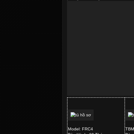
Model: FRC4
TBM