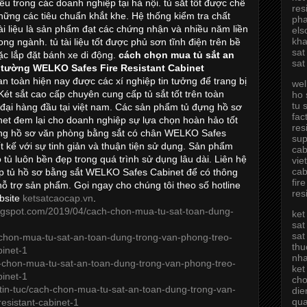
ếu trong các doanh nghiệp tại hà nội. tủ sắt tốt được chế
res
ững các tiêu chuẩn khắt khe. Hệ thống kiểm tra chất
pha
i liệu là sản phẩm đạt các chứng nhận và nhiều năm liền
els
kha
ng ngành. tủ tài liệu tốt được phủ sơn tĩnh điện trên bề
sat
ặc lắp đặt bánh xe di động.
cách chọn mua tủ sắt an
sat
 tường WELKO Safes Fire Resistant Cabinet
 an toàn hiện nay được các xí nghiệp tin tưởng để trang bị
wel
Két sắt cao cấp chuyên cung cấp tủ sắt tốt trên toàn
ho 
tu 
 đại hàng đầu tại việt nam. Các sản phẩm tủ đựng hồ sơ
fac
et đem lại cho doanh nghiệp sự lựa chọn hoàn hảo tốt
res
ủ đựng hồ sơ văn phòng bằng sắt có chân WELKO Safes
sup
ết kế với sự tinh giản và thuận tiện sử dụng. Sản phẩm
cab
tủ luôn bền đẹp trong quá trình sử dụng lâu dài. Liên hệ
vie
cab
p tủ hồ sơ bằng sắt WELKO Safes Cabinet để có thông
fir
n hỗ trợ sản phẩm. Gọi ngay cho chúng tôi theo số hotline
res
bsite
ketsatcaocap.vn
.
ogspot.com/2019/04/cach-chon-mua-tu-sat-toan-dung-
ket
sat
sat
h-chon-mua-tu-sat-an-toan-dung-trong-van-phong-treo-
thu
binet-1
nh
ch-chon-mua-tu-sat-an-toan-dung-trong-van-phong-treo-
ket
binet-1
cho
in-tuc/cach-chon-mua-tu-sat-an-toan-dung-trong-van-
die
qu
esistant-cabinet-1