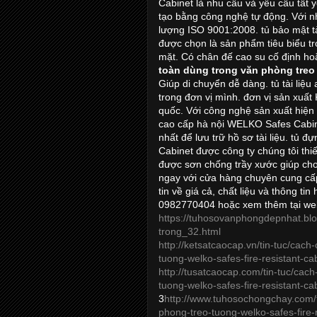
Cabinet là nhu cầu và yêu cầu tất y
tạo bằng công nghệ tự động. Với nh
lượng ISO 9001:2008. tủ bảo mật tà
được chọn là sản phẩm tiêu biểu tro
mặt. Có chân đế cao su cố định ho
toàn dùng trong văn phòng treo
Giúp di chuyển dễ dàng. tủ tài liệu
trong đơn vị mình. đơn vị sản xuất 
quốc. Với công nghệ sản xuất hiện
cao cấp hà nội WELKO Safes Cabin
nhất để lưu trữ hồ sơ tài liệu. t
Cabinet được công ty chúng tôi thi
được sơn chống trầy xước giúp cho 
ngay với cửa hàng chuyên cung cấ
tin về giá cả, chất liệu và thông ti
0982770404 hoặc xem thêm tại we
https://tuhosovanphongdepnhat.bl
trong_32.html
http://ketsatcaocap.vn/tin-tuc/cac
tuong-welko-safes-fire-resistant-ca
http://tusatcaocap.com/tin-tuc/ca
tuong-welko-safes-fire-resistant-ca
3
http://www.tuhosochongchay.com/t
phong-treo-tuong-welko-safes-fire-r