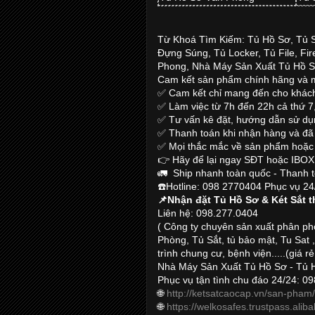
Từ Khoá Tìm Kiếm: Tủ Hồ Sơ, Tủ 
Đựng Súng, Tủ Locker, Tủ File, Fire
Phong, Nhà Máy Sản Xuất Tủ Hồ S
Cam kết sản phẩm chính hãng và
✅ Cam kết chỉ mang đến cho khách
✅ Làm việc từ 7h đến 22h cả thứ 7
✅ Tư vấn kê đặt, hướng dẫn sử dụn
✅ Thanh toán khi nhận hàng và đã 
✅ Mọi thắc mắc về sản phẩm hoặc
👉 Hãy để lại ngay SĐT hoặc IBOX 
🚛 Ship nhanh toàn quốc - Thanh t
☎️Hotline: 098 2770404 Phục vụ 24
📌Nhận đặt Tủ Hồ Sơ & Két Sắt t
Liên hệ: 098.277.0404
( Công ty chuyên sản xuất phân ph
Phòng, Tủ Sắt, tủ bảo mật, Tu Sat 
trình chung cư, bệnh viện.....(giá rẻ
Nhà Máy Sản Xuất Tủ Hồ Sơ - Tủ 
Phục vụ tận tình chu đáo 24/24: 09
🌐
http://ketsatcaocap.vn/san-pham
🌐
https://welkosafes.trustpass.ali