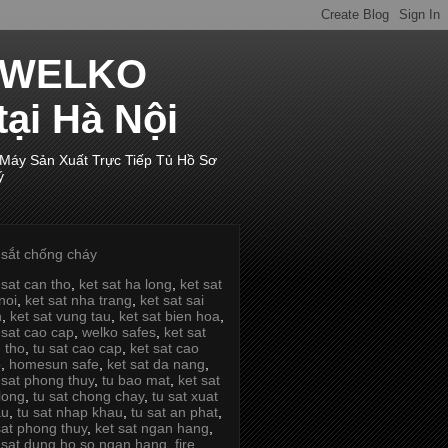
p WELKO
tại Hà Nội
 Máy Sản Xuất Trực Tiếp Tủ Hồ Sơ
ý
 sắt chống cháy
 sat can tho
,
ket sat ha long
,
ket sat
noi
,
ket sat nha trang
,
ket sat sai
n
,
ket sat vung tau
,
ket sat bien hoa
,
 sat cao cap
,
welko safes
,
ket sat
 tho
,
tu sat cao cap
,
ket sat cao
p
,
homesun safe
,
ket sat da nang
,
 sat phong thuy
,
tu bao mat
,
ket sat
long
,
tu sat chong chay
,
tu sat xuat
au
,
tu sat nhap khau
,
tu sat an phat
,
sat phong thuy
,
ket sat ngan hang
,
 sat dung ho so ngan hang
,
fire