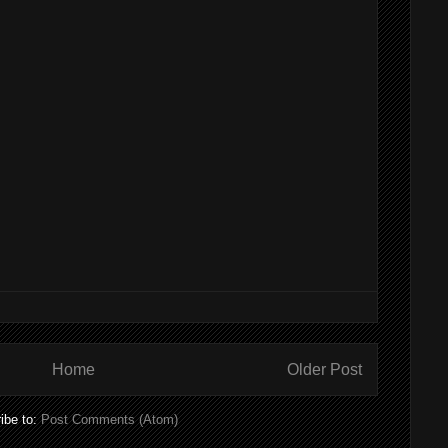
Home
Older Post
ibe to:
Post Comments (Atom)