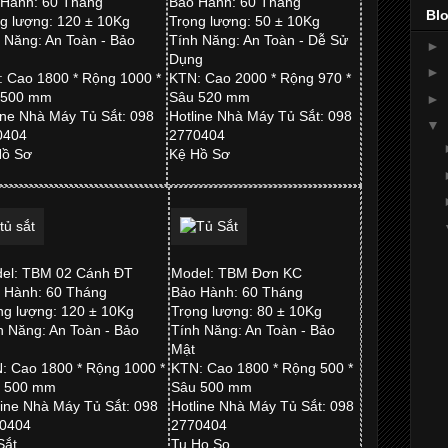
 Hành: 60 Tháng
Bảo Hành: 60 Tháng
Blo
g lượng: 120 ± 10Kg
Trọng lượng: 50 ± 10Kg
 Năng: An Toàn - Bảo
Tính Năng: An Toàn - Dễ Sử
►
Dụng
►
 Cao 1800 * Rộng 1000 *
KTN: Cao 2000 * Rộng 970 *
 500 mm
Sâu 520 mm
►
ine Nhà Máy Tủ Sắt: 098
Hotline Nhà Máy Tủ Sắt: 098
▼
0404
2770404
Hồ Sơ
Kệ Hồ Sơ
el: TBM 02 Cánh ĐT
Model: TBM Đơn KC
 Hành: 60 Tháng
Bảo Hành: 60 Tháng
ng lượng: 120 ± 10Kg
Trọng lượng: 80 ± 10Kg
h Năng: An Toàn - Bảo
Tính Năng: An Toàn - Bảo
t
Mật
: Cao 1800 * Rộng 1000 *
KTN: Cao 1800 * Rộng 500 *
 500 mm
Sâu 500 mm
line Nhà Máy Tủ Sắt: 098
Hotline Nhà Máy Tủ Sắt: 098
0404
2770404
Sắt
Tu Ho So