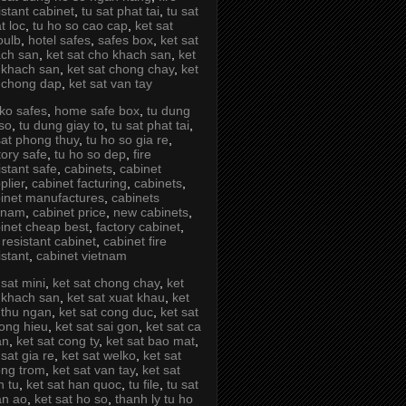
istant cabinet
,
tu sat phat tai
,
tu sat
t loc
,
tu ho so cao cap
,
ket sat
oulb
,
hotel safes
,
safes box
,
ket sat
ch san
,
ket sat cho khach san
,
ket
 khach san
,
ket sat chong chay
,
ket
 chong dap
,
ket sat van tay
ko safes
,
home safe box
,
tu dung
so
,
tu dung giay to
,
tu sat phat tai
,
sat phong thuy
,
tu ho so gia re
,
tory safe
,
tu ho so dep
,
fire
istant safe
,
cabinets
,
cabinet
plier
,
cabinet facturing
,
cabinets
,
inet manufactures
,
cabinets
tnam
,
cabinet price
,
new cabinets
,
inet cheap best
,
factory cabinet
,
e resistant cabinet
,
cabinet fire
istant
,
cabinet vietnam
 sat mini
,
ket sat chong chay
,
ket
 khach san
,
ket sat xuat khau
,
ket
 thu ngan
,
ket sat cong duc
,
ket sat
ong hieu
,
ket sat sai gon
,
ket sat ca
an
,
ket sat cong ty
,
ket sat bao mat
,
 sat gia re
,
ket sat welko
,
ket sat
ng trom
,
ket sat van tay
,
ket sat
n tu
,
ket sat han quoc
,
tu file
,
tu sat
an ao
,
ket sat ho so
,
thanh ly tu ho