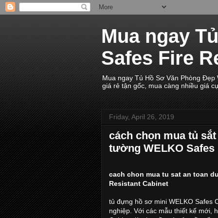
Mua ngay T
Safes Fire R
Mua ngay Tủ Hồ Sơ Văn Phòng Đẹp WE
giá rẻ tận gốc, mua càng nhiều giá c
Friday, April 26, 2019
cách chọn mua tủ sắt
tường WELKO Safes F
cach chon mua tu sat an toan d
Resistant Cabinet
tủ đựng hồ sơ mini WELKO Safes C
nghiệp. Với các mẫu thiết kế mới,