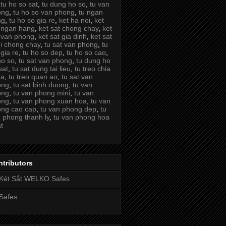
,
tu ho so sat
,
tu dung ho so
,
tu van
ong
,
tu ho so van phong
,
tu ngan
ng
,
tu ho so gia re
,
ket ha noi
,
ket
 ngan hang
,
ket sat chong chay
,
ket
 van phong
,
ket sat gia dinh
,
ket sat
i chong chay
,
tu sat van phong
,
tu
 gia re
,
tu ho so dep
,
tu ho so cao
,
ho so
,
tu sat van phong
,
tu dung ho
sat
,
tu sat dung tai lieu
,
tu treo chia
oa
,
tu treo quan ao
,
tu sat van
ong
,
tu sat binh duong
,
tu van
ong
,
tu van phong mini
,
tu van
ong
,
tu van phong xuan hoa
,
tu van
ng cao cap
,
tu van phong dep
,
tu
 phong thanh ly
,
tu van phong hoa
t
tributors
Két Sắt WELKO Safes
Safes