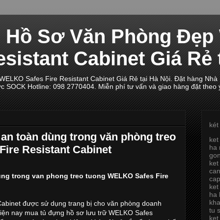
ủ Hồ Sơ Văn Phòng Đẹ
esistant Cabinet Giá Rẻ 
LKO Safes Fire Resistant Cabinet Giá Rẻ tại Hà Nội. Đặt hàng Nhà
ực SOCK Hotline: 098 2770404. Miễn phí tư vấn và giao hàng đặt theo 
két
 an toàn dùng trong văn phòng treo
ket
ire Resistant Cabinet
ha 
go
ket
can
ung trong van phong treo tuong WELKO Safes Fire
ca
ket
ha 
kh
abinet được sử dụng trang bị cho văn phòng doanh
tu 
 hiện nay mua tủ đựng hồ sơ lưu trữ WELKO Safes
ket