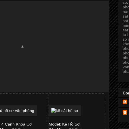
so
ph
ha
sat
sat
min
sat
tu 
so 
kh
ph
ph
ph
pho
van
pha
Con
 4 Cánh Khoá Cơ
Model: Kệ Hồ Sơ